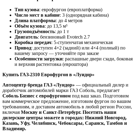
Тип кузова
: еврофургон (европлатформа)
Число мест в кабине
: 3 (однорядная кабина)
Длина платформы
: до 4 метров
Объём кузова
: до 13,5 м³
Грузоподъёмность
: до 1 т
Двигатель
: бензиновый Evotech 2.7
Коробка передач
: 5-ступенчатая механическая
Привод
: доступен 4×2 (задний) или 4×4 (полный) по
вашему запросу — уточняйте при заказе
Особенности загрузки
: распашные двери сзади, боковая
и верхняя растентовка (евроштора)
Купить ГАЗ-2310 Еврофургон в «Луидор»
Автоцентр бренда ГАЗ «Луидор»
— официальный дилер и
доработчик автомобилей марки ГАЗ Соболь, предлагает
Соболь Бизнес с еврофургоном
под ваш заказ. Подготовим
вам коммерческое предложение, изготовим фургон по вашим
требованиям, и доставим автомобиль в любой регион России,
включая
Москву и Санкт-Петербург. Посетить наши
дилерские центры можете в городах: Нижний Новгород,
Казань, Уфу, Челябинск, Чебоксары, Саранск, Тамбов и
Владимир.