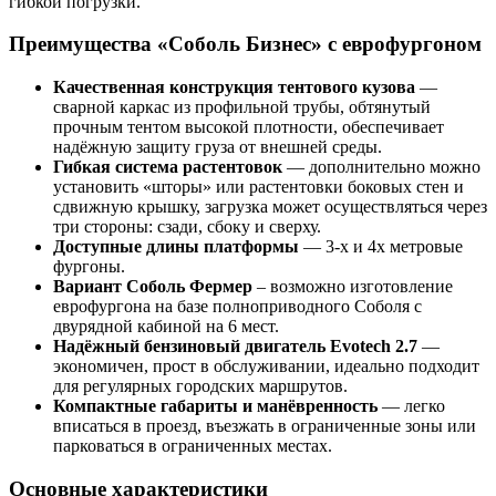
гибкой погрузки.
Преимущества «Соболь Бизнес» с еврофургоном
Качественная конструкция тентового кузова
—
сварной каркас из профильной трубы, обтянутый
прочным тентом высокой плотности, обеспечивает
надёжную защиту груза от внешней среды.
Гибкая система растентовок
— дополнительно можно
установить «шторы» или растентовки боковых стен и
сдвижную крышку, загрузка может осуществляться через
три стороны: сзади, сбоку и сверху.
Доступные длины платформы
— 3-х и 4х метровые
фургоны.
Вариант Соболь Фермер
– возможно изготовление
еврофургона на базе полноприводного Соболя с
двурядной кабиной на 6 мест.
Надёжный бензиновый двигатель Evotech 2.7
—
экономичен, прост в обслуживании, идеально подходит
для регулярных городских маршрутов.
Компактные габариты и манёвренность
— легко
вписаться в проезд, въезжать в ограниченные зоны или
парковаться в ограниченных местах.
Основные характеристики