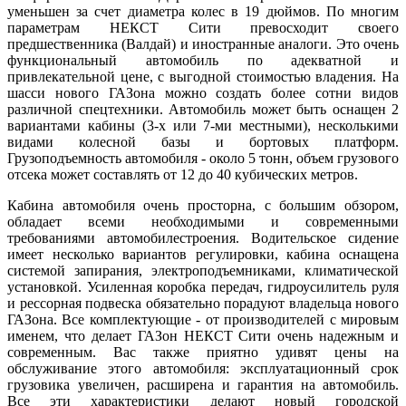
уменьшен за счет диаметра колес в 19 дюймов. По многим
параметрам НЕКСТ Сити превосходит своего
предшественника (Валдай) и иностранные аналоги. Это очень
функциональный автомобиль по адекватной и
привлекательной цене, с выгодной стоимостью владения. На
шасси нового ГАЗона можно создать более сотни видов
различной спецтехники. Автомобиль может быть оснащен 2
вариантами кабины (3-х или 7-ми местными), несколькими
видами колесной базы и бортовых платформ.
Грузоподъемность автомобиля - около 5 тонн, объем грузового
отсека может составлять от 12 до 40 кубических метров.
Кабина автомобиля очень просторна, с большим обзором,
обладает всеми необходимыми и современными
требованиями автомобилестроения. Водительское сидение
имеет несколько вариантов регулировки, кабина оснащена
системой запирания, электроподъемниками, климатической
установкой. Усиленная коробка передач, гидроусилитель руля
и рессорная подвеска обязательно порадуют владельца нового
ГАЗона. Все комплектующие - от производителей с мировым
именем, что делает ГАЗон НЕКСТ Сити очень надежным и
современным. Вас также приятно удивят цены на
обслуживание этого автомобиля: эксплуатационный срок
грузовика увеличен, расширена и гарантия на автомобиль.
Все эти характеристики делают новый городской