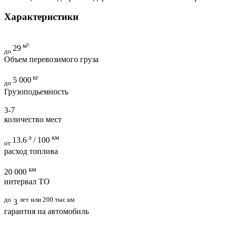
Характеристики
м³
29
до
Объем перевозимого груза
кг
5 000
до
Грузоподьемность
3-7
количество мест
л
км
13.6
/ 100
от
расход топлива
км
20 000
интервал ТО
до
лет
или 200 тыс.км
3
гарантия на автомобиль