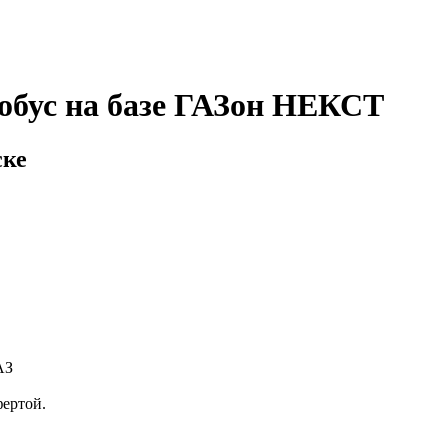
обус на базе ГАЗон НЕКСТ
ске
АЗ
фертой.