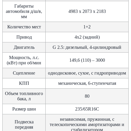
Габариты
автомобиля д/ш/в,
4983 х 2073 х 2183
мм
Количество мест
1+2
Привод
4х2 (задний)
Двигатель
G 2.5: дизельный, 4-цилиндровый
Мощность, л.с.
149,6 (110) – 3000
(кВт) при об/мин
Сцепление
однодисковое, сухое, с гидроприводом
КПП
механическая, 6-ступенчатая
Объем топливного
80
бака, л
Размер шин
235/65R16C
независимая, пружинная, с
Подвеска
телескопическими амортизаторами и
передняя
стабилизатором