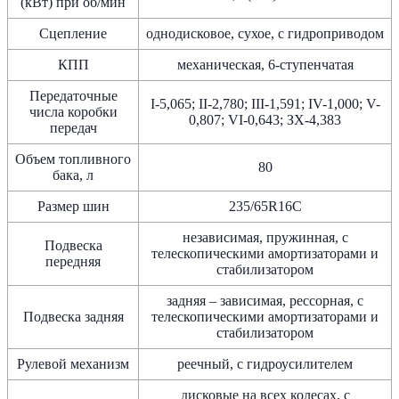
(кВт) при об/мин
Сцепление
однодисковое, сухое, с гидроприводом
КПП
механическая, 6-ступенчатая
Передаточные
I-5,065; II-2,780; III-1,591; IV-1,000; V-
числа коробки
0,807; VI-0,643; ЗХ-4,383
передач
Объем топливного
80
бака, л
Размер шин
235/65R16C
независимая, пружинная, с
Подвеска
телескопическими амортизаторами и
передняя
стабилизатором
задняя – зависимая, рессорная, с
Подвеска задняя
телескопическими амортизаторами и
стабилизатором
Рулевой механизм
реечный, с гидроусилителем
дисковые на всех колесах, с