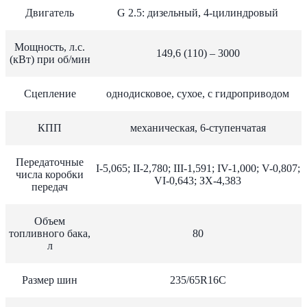
Двигатель
G 2.5: дизельный, 4-цилиндровый
Мощность, л.с.
149,6 (110) – 3000
(кВт) при об/мин
Сцепление
однодисковое, сухое, с гидроприводом
КПП
механическая, 6-ступенчатая
Передаточные
I-5,065; II-2,780; III-1,591; IV-1,000; V-0,807;
числа коробки
VI-0,643; ЗХ-4,383
передач
Объем
топливного бака,
80
л
Размер шин
235/65R16C