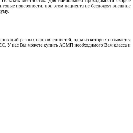
 сельских местностях. Для наибольшей проходимости скорые
товые поверхности, при этом пациента не беспокоят внешние
уму.
изаций разных направленностей, одна из которых называется
С. У нас Вы можете купить АСМП необходимого Вам класса и