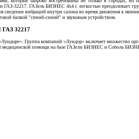
и, которые широко востребованы не только в городах, но и
 ГАЗ-32217. ГАЗель БИЗНЕС 4х4 с легкостью преодолевает грун
м сведение вибраций внутри салона во время движения к миним
овой балкой "синий-синий" и звуковым устройством.
 ГАЗ 32217
Луидоре». Группа компаний «Луидор» включает множество орган
 медицинской помощи на базе ГАЗели БИЗНЕС и Соболь БИЗНЕ