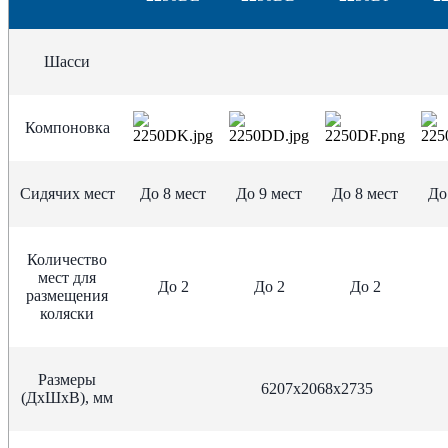
Шасси
Компоновка
Сидячих мест
До 8 мест
До 9 мест
До 8 мест
До
Количество
мест для
До 2
До 2
До 2
размещения
коляски
Размеры
6207х2068х2735
(ДхШхВ), мм