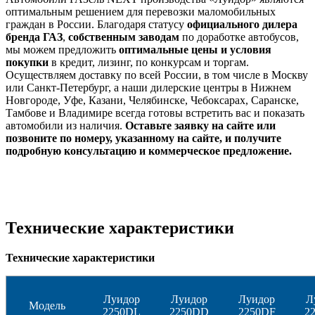
оптимальным решением для перевозки маломобильных
граждан в России. Благодаря статусу
официального дилера
бренда ГАЗ
,
собственным заводам
по доработке автобусов,
мы можем предложить
оптимальные цены и условия
покупки
в кредит, лизинг, по конкурсам и торгам.
Осуществляем доставку по всей России, в том числе в Москву
или Санкт-Петербург, а наши дилерские центры в Нижнем
Новгороде, Уфе, Казани, Челябинске, Чебоксарах, Саранске,
Тамбове и Владимире всегда готовы встретить вас и показать
автомобили из наличия.
Оставьте заявку на сайте или
позвоните по номеру, указанному на сайте, и получите
подробную консультацию и коммерческое предложение.
Технические характеристики
Технические характеристики
Луидор
Луидор
Луидор
Л
Модель
2250DL
2250DD
2250DF
2