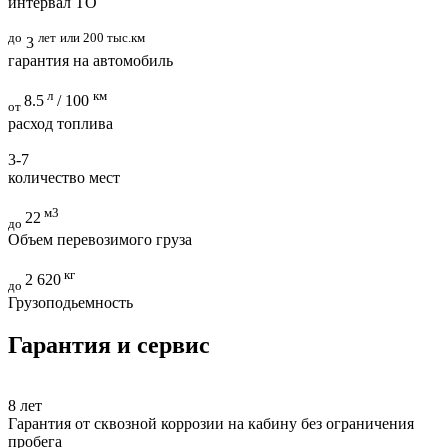
интервал ТО
до
лет
или 200 тыс.км
3
гарантия на автомобиль
л
км
8.5
/ 100
от
расход топлива
3-7
количество мест
м3
22
до
Объем перевозимого груза
кг
2 620
до
Грузоподьемность
Гарантия и сервис
8
лет
Гарантия от сквозной коррозии на кабину без ограничения
пробега